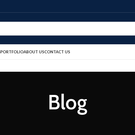
G
PORTFOLIO
ABOUT US
CONTACT US
Blog