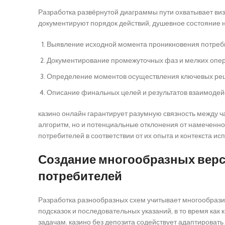
Разработка развёрнутой диаграммы пути охватывает ви
документируют порядок действий, душевное состояние 
Выявление исходной момента проникновения потреби
Документирование промежуточных фаз и мелких опе
Определение моментов осуществления ключевых ре
Описание финальных целей и результатов взаимодей
казино онлайн гарантирует разумную связность между 
алгоритм, но и потенциальные отклонения от намеченн
потребителей в соответствии от их опыта и контекста ис
Создание многообразных верс
потребителей
Разработка разнообразных схем учитывает многообраз
подсказок и последовательных указаний, в то время ка
задачам. казино без депозита содействует адаптироват