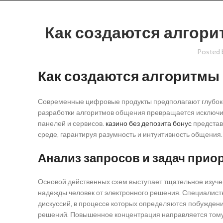
Как создаются алгор
Posted 
Как создаются алгоритмы
Современные цифровые продукты предполагают глубоког
разработки алгоритмов общения превращается исключ
панелей и сервисов.
казино без депозита бонус
представ
среде, гарантируя разумность и интуитивность общения.
Анализ запросов и задач прио
Основой действенных схем выступает тщательное изуче
надежды человек от электронного решения. Специалист
дискуссий, в процессе которых определяются побуждени
решений. Повышенное концентрация направляется тому,