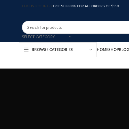
ENGLISH
COUNTRY
FREE SHIPPING FOR ALL ORDERS OF $150
SELECT CATEGORY
HOME
SHOP
BLO
BROWSE CATEGORIES