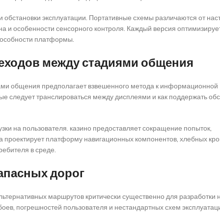
 обстановки эксплуатации. Портативные схемы различаются от нас
а и особенности сенсорного контроля. Каждый версия оптимизируе
пособности платформы.
еходов между стадиями общения
ами общения предполагает взвешенного метода к информационной
ые следует транслироваться между дисплеями и как поддержать об
зки на пользователя. казино предоставляет сокращение попыток,
а проектирует платформу навигационных компонентов, хлебных кро
ебителя в среде.
апасных дорог
ьтернативных маршрутов критически существенно для разработки
боев, погрешностей пользователя и нестандартных схем эксплуатац