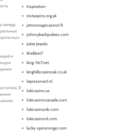
ость
Inspiration
instaspins.org.uk
зь между
jetonrougecasino1.fr
нциальных
johnnykashpokies.com
иоритетных
Joker Jewels
khelibet7
ляций и
дующее
king-567.net
ащения
kinghillscasinouk.co.uk
leprezones1.nl
остатков. В
lokicasino.us
Данное
lokicasinocanada.com
ешению.
lokicasinonb.com
lokicasinonl.com
lucky-spinsnorge.com