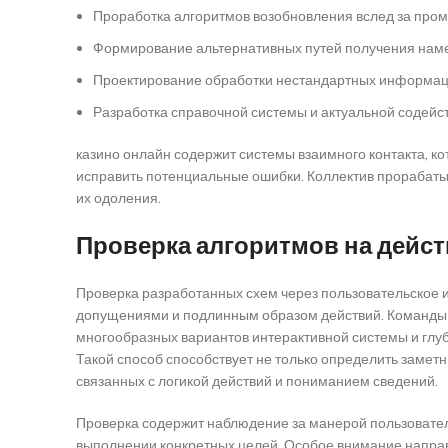
Проработка алгоритмов возобновления вслед за про
Формирование альтернативных путей получения нам
Проектирование обработки нестандартных информа
Разработка справочной системы и актуальной содейс
казино онлайн содержит системы взаимного контакта, кот
исправить потенциальные ошибки. Коллектив прорабаты
их одоления.
Проверка алгоритмов на дейс
Проверка разработанных схем через пользовательское 
допущениями и подлинным образом действий. Команды 
многообразных вариантов интерактивной системы и глу
Такой способ способствует не только определить замет
связанных с логикой действий и пониманием сведений.
Проверка содержит наблюдение за манерой пользовател
выполнении конкретных целей. Особое внимание напра