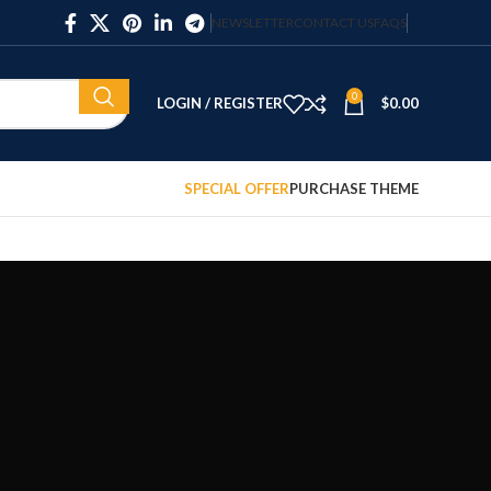
NEWSLETTER
CONTACT US
FAQS
0
LOGIN / REGISTER
$
0.00
SPECIAL OFFER
PURCHASE THEME