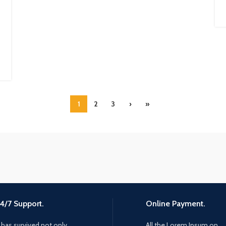
1
2
3
›
»
4/7 Support.
Online Payment.
t has survived not only.
All the Lorem Ipsum on.