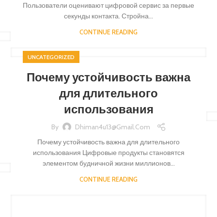
Пользователи оценивают цифровой сервис за первые
Small categories menu
Load more butt
секунды контакта. Стройна...
Products list view
CONTINUE READING
With background
UNCATEGORIZED
Category description
Почему устойчивость важна
Header overlap
для длительного
Infinit scrolling
использования
Load more button
By
Dhiman4u13@gmail.com
Почему устойчивость важна для длительного
использования Цифровые продукты становятся
элементом будничной жизни миллионов...
CONTINUE READING