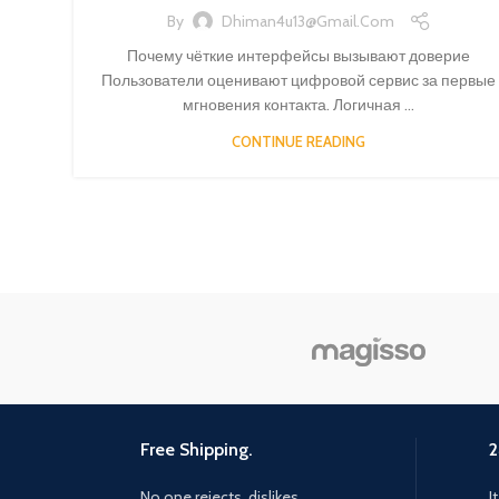
By
Dhiman4u13@gmail.com
Почему чёткие интерфейсы вызывают доверие
Пользователи оценивают цифровой сервис за первые
мгновения контакта. Логичная ...
CONTINUE READING
Free Shipping.
2
No one rejects, dislikes.
I